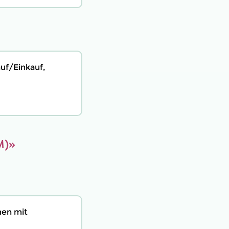
uf/Einkauf,
M)»
men mit