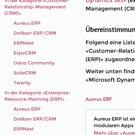
Dynamics 365»
(ex
In der Kategorie «Customer-
Relationship-Management
Management (CRM)
(CRM)»
Aureus ERP
Übereinstimmung
Dolibarr ERP/CRM
Folgend eine List
ERPNext
«Customer-Relat
EspoCRM
(ERP)» zugeordnet
Odoo Community
Weiter unten finde
SuiteCRM
«Microsoft Dynam
Twenty
In der Kategorie «Enterprise-
Aureus ERP
Resource-Planning (ERP)»
Aureus ERP
Dolibarr ERP/CRM
Aureus ERP ist 
modularen Apps f
ERPNext
Mehr über «Aure