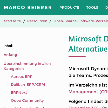
MARCO BEIERER
PRODUKTE
TOOLS
D
Startseite
Ressourcen
Open-Source-Software-Verzeic
Microsoft 
Inhalt
Alternativ
Anfang
Übereinstimmung in allen
Microsoft Dynamic
Kategorien
die Teams, Proze
Aureus ERP
Dolibarr ERP/CRM
Im Verzeichnis is
Management (CR
ERPNext
Odoo Community
Folgend findest d