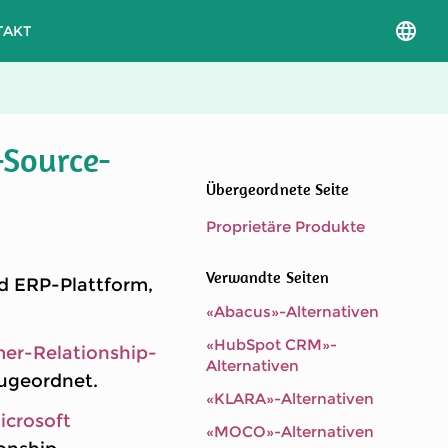
TAKT
Sprac
und
Versio
auswä
-Source-
Übergeordnete Seite
Proprietäre Produkte
Verwandte Seiten
nd ERP-Plattform,
«Abacus»-Alternativen
«HubSpot CRM»-
er-Relationship-
Alternativen
ugeordnet.
«KLARA»-Alternativen
icrosoft
«MOCO»-Alternativen