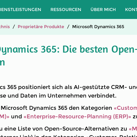
IENSTLEISTUNGEN
RESSOURCEN
ÜBER MICH
KON
hnis
Proprietäre Produkte
Microsoft Dynamics 365
Dynamics 365: Die besten Open
en
s 365 positioniert sich als AI-gestützte CRM- u
sse und Daten im Unternehmen verbindet.
t Microsoft Dynamics 365 den Kategorien
«Custom
M)»
und
«Enterprise-Resource-Planning (ERP)»
z
u eine Liste von Open-Source-Alternativen zu
«M