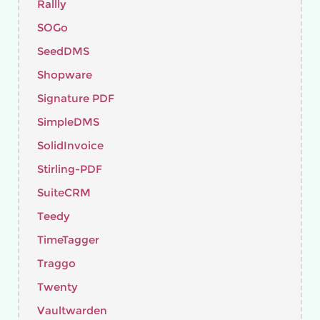
Rallly
SOGo
SeedDMS
Shopware
Signature PDF
SimpleDMS
SolidInvoice
Stirling-PDF
SuiteCRM
Teedy
TimeTagger
Traggo
Twenty
Vaultwarden