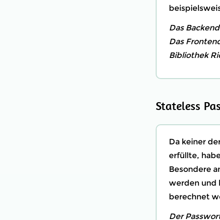
beispielswei
Das Backend 
Das Frontend
Bibliothek Ri
Stateless P
Da keiner d
erfüllte, ha
Besondere an
werden und 
berechnet w
Der Passwort