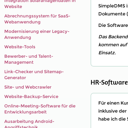
Integration Solaranlagendaten in
SimpleDMS i
Website
Dokumente (fa
Abrechnungssystem für SaaS-
Webanwendung
Die Software
Modernisierung einer Legacy-
Das Backend 
Anwendung
kommen auf 
Website-Tools
Einsatz.
Bewerber- und Talent-
Management
Link-Checker und Sitemap-
Generator
HR-Software
Site- und Webcrawler
Website-Backup-Service
Für einen Ku
Online-Meeting-Software für die
inklusive der
Entwicklungsarbeit
habe ich die 
Ausarbeitung Android-
Angriffstechnik