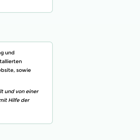
ng und
allierten
ebsite, sowie
lt und von einer
it Hilfe der