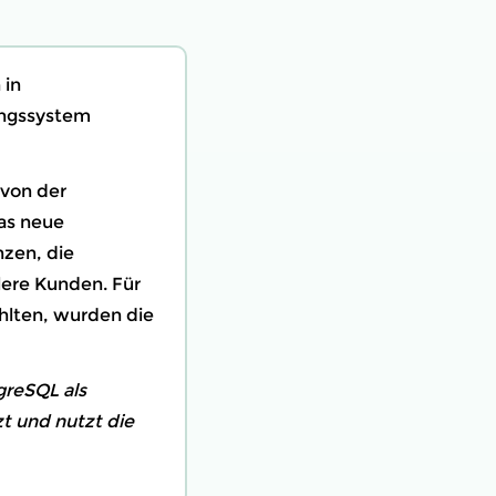
 in
ungssystem
 von der
as neue
zen, die
lere Kunden. Für
hlten, wurden die
greSQL als
t und nutzt die