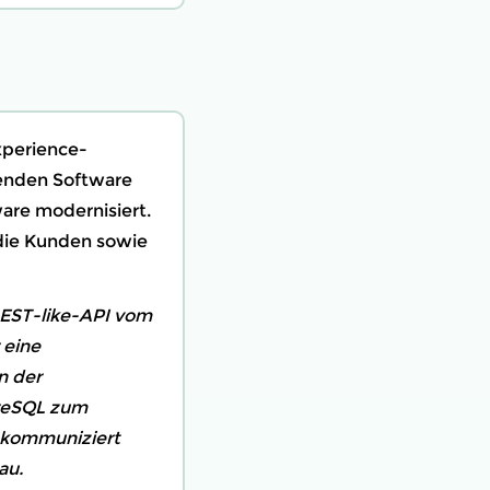
xperience-
enden Software
are modernisiert.
 die Kunden sowie
REST-like-API vom
 eine
n der
greSQL zum
) kommuniziert
au.