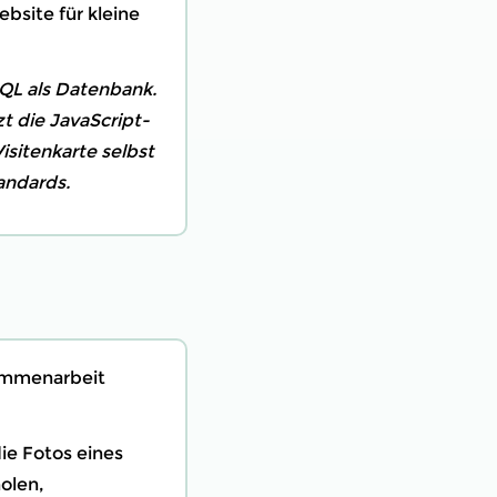
ebsite für kleine
SQL als Datenbank.
t die JavaScript-
isitenkarte selbst
andards.
ammenarbeit
e Fotos eines
olen,