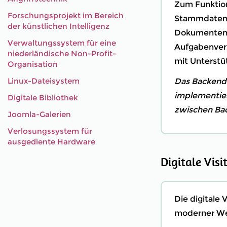
Zum Funktio
Forschungsprojekt im Bereich
Stammdatenv
der künstlichen Intelligenz
Dokumentenab
Verwaltungssystem für eine
Aufgabenver
niederländische Non-Profit-
mit Unterstü
Organisation
Linux-Dateisystem
Das Backend 
implementie
Digitale Bibliothek
zwischen Bac
Joomla-Galerien
Verlosungssystem für
ausgediente Hardware
Digitale Visi
Die digitale 
moderner Web