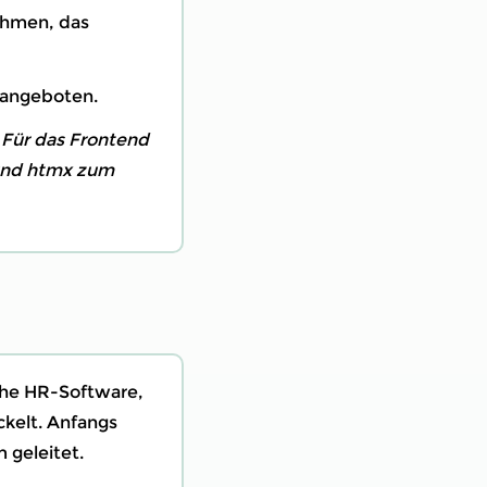
ehmen, das
 angeboten.
 Für das Frontend
und htmx zum
che HR-Software,
ckelt. Anfangs
 geleitet.