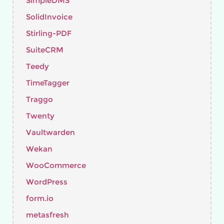
SimpleDMS
SolidInvoice
Stirling-PDF
SuiteCRM
Teedy
TimeTagger
Traggo
Twenty
Vaultwarden
Wekan
WooCommerce
WordPress
form.io
metasfresh