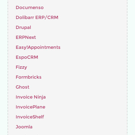
Documenso
Dolibarr ERP/CRM
Drupal
ERPNext
Easy!Appointments
EspoCRM
Fizzy
Formbricks
Ghost
Invoice Ninja
InvoicePlane
InvoiceShelf
Joomla