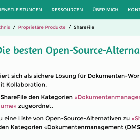
IENSTLEISTUNGEN
RESSOURCEN
ÜBER MICH
KON
hnis
Proprietäre Produkte
ShareFile
Die besten Open-Source-Alterna
niert sich als sichere Lösung für Dokumenten-Wo
t Kollaboration.
t ShareFile den Kategorien
«Dokumentenmanagem
räume»
zugeordnet.
u eine Liste von Open-Source-Alternativen zu
«S
in den Kategorien «Dokumentenmanagement (DMS)