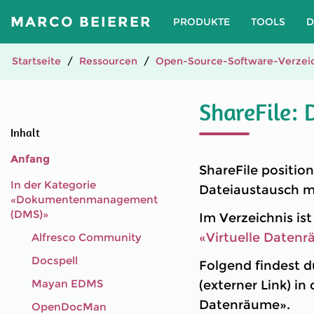
MARCO BEIERER
PRODUKTE
TOOLS
D
Startseite
Ressourcen
Open-Source-Software-Verzeic
ShareFile: 
Inhalt
Anfang
ShareFile positio
In der Kategorie
Dateiaustausch mi
«Dokumentenmanagement
(DMS)»
Im Verzeichnis is
«Virtuelle Daten
Alfresco Community
Docspell
Folgend findest d
Mayan EDMS
(externer Link) 
Datenräume».
OpenDocMan