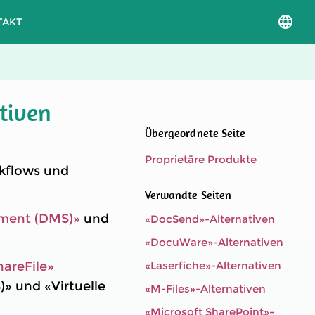
TAKT
Sprac
und
Versio
auswä
tiven
Übergeordnete Seite
Proprietäre Produkte
rkflows und
Verwandte Seiten
ent (DMS)»
und
«DocSend»-Alternativen
«DocuWare»-Alternativen
hareFile»
«Laserfiche»-Alternativen
» und «Virtuelle
«M-Files»-Alternativen
«Microsoft SharePoint»-