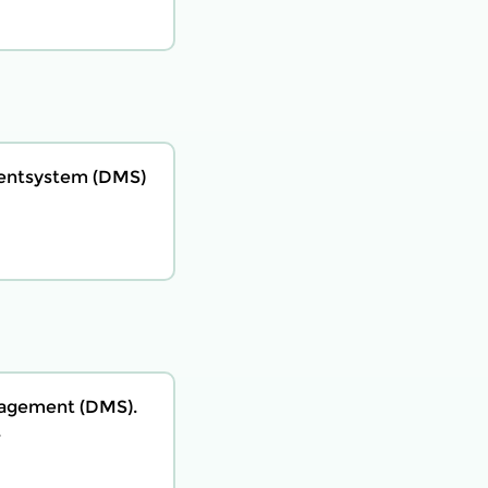
entsystem (DMS)
agement (DMS).
.