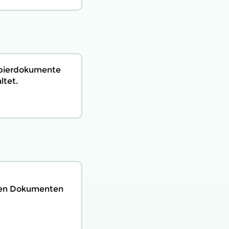
apierdokumente
ltet.
ten Dokumenten