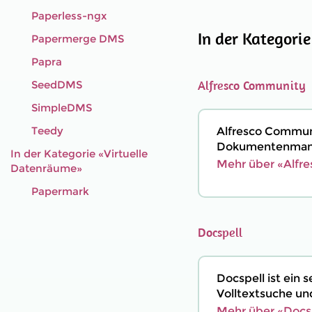
Paperless-ngx
In der Kategori
Papermerge DMS
Papra
Alfresco Community
SeedDMS
SimpleDMS
Teedy
Alfresco Communi
Dokumentenmanag
In der Kategorie «Virtuelle
Mehr über «Alfr
Datenräume»
Papermark
Docspell
Docspell ist ein
Volltextsuche un
Mehr über «Docsp