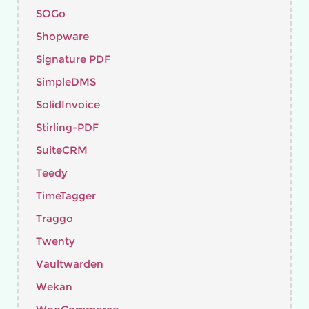
SOGo
Shopware
Signature PDF
SimpleDMS
SolidInvoice
Stirling-PDF
SuiteCRM
Teedy
TimeTagger
Traggo
Twenty
Vaultwarden
Wekan