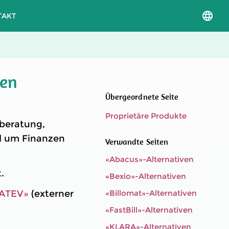
TAKT
Sprac
und
Versio
auswä
ven
Übergeordnete Seite
Proprietäre Produkte
sberatung,
d um Finanzen
Verwandte Seiten
«Abacus»-Alternativen
.
«Bexio»-Alternativen
ATEV»
(externer
«Billomat»-Alternativen
«FastBill»-Alternativen
«KLARA»-Alternativen