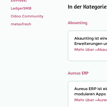
ERPNext
In der Kategori
LedgerSMB
Odoo Community
Akaunting
metasfresh
Akaunting ist ei
Erweiterungen un
Mehr über «Akaun
Aureus ERP
Aureus ERP ist 
modularen Apps f
Mehr über «Aure