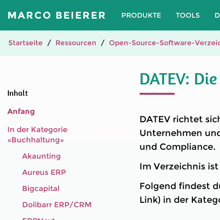
MARCO BEIERER
PRODUKTE
TOOLS
D
Startseite
Ressourcen
Open-Source-Software-Verzeic
DATEV: Die
Inhalt
Anfang
DATEV richtet sic
In der Kategorie
Unternehmen und 
«Buchhaltung»
und Compliance.
Akaunting
Im Verzeichnis is
Aureus ERP
Folgend findest d
Bigcapital
Link) in der Kate
Dolibarr ERP/CRM