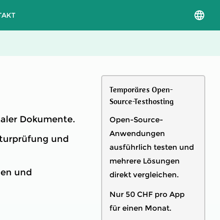
TAKT
Sprac
und
Versio
auswä
Temporäres Open-
Source-Testhosting
taler Dokumente.
Open-Source-
Anwendungen
aturprüfung und
ausführlich testen und
mehrere Lösungen
gen und
direkt vergleichen.
Nur 50 CHF pro App
für einen Monat.