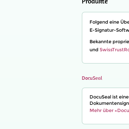
Produkte
Folgend eine Übe
E-Signatur-Softwa
Bekannte propriet
und
SwissTrust
DocuSeal
DocuSeal ist eine
Dokumenten­signi
Mehr über «Docu