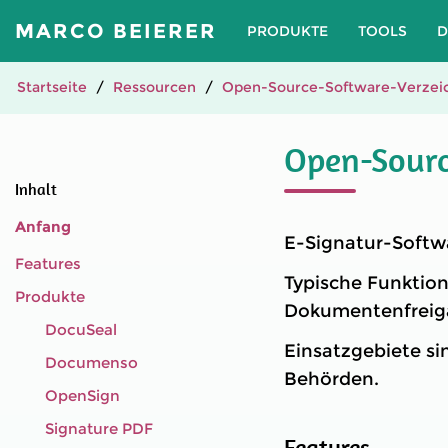
MARCO BEIERER
PRODUKTE
TOOLS
D
Startseite
Ressourcen
Open-Source-Software-Verzeic
Open-Sourc
Inhalt
Anfang
E-Signatur-Softwa
Features
Typische Funktion
Produkte
Dokumentenfreig
DocuSeal
Einsatzgebiete si
Documenso
Behörden.
OpenSign
Signature PDF
Features