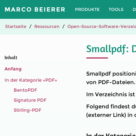
MARCO BEIERER
PRODUKTE
TOOLS
D
Startseite
Ressourcen
Open-Source-Software-Verzeic
Smallpdf: 
Inhalt
Anfang
Smallpdf position
In der Kategorie «PDF»
von PDF-Dateien.
BentoPDF
Im Verzeichnis is
Signature PDF
Folgend findest d
Stirling-PDF
(externer Link) in
In der Kategori