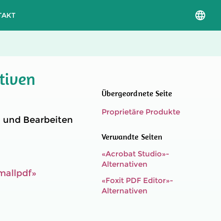
TAKT
Sprac
und
Versio
auswä
tiven
Übergeordnete Seite
Proprietäre Produkte
n und Bearbeiten
Verwandte Seiten
«Acrobat Studio»-
Alternativen
mallpdf»
«Foxit PDF Editor»-
Alternativen