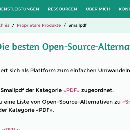
IENSTLEISTUNGEN
RESSOURCEN
ÜBER MICH
KON
hnis
Proprietäre Produkte
Smallpdf
Die besten Open-Source-Alterna
iert sich als Plattform zum einfachen Umwandel
t Smallpdf der Kategorie
«PDF»
zugeordnet.
u eine Liste von Open-Source-Alternativen zu
«S
 der Kategorie «PDF».
e
«PDF»