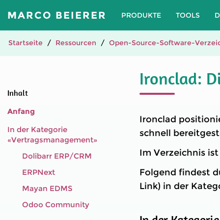
MARCO BEIERER
PRODUKTE
TOOLS
D
Startseite
Ressourcen
Open-Source-Software-Verzeic
Ironclad: D
Inhalt
Anfang
Ironclad position
In der Kategorie
schnell bereitges
«Vertragsmanagement»
Im Verzeichnis is
Dolibarr ERP/CRM
Folgend findest d
ERPNext
Link) in der Kat
Mayan EDMS
Odoo Community
In der Kategori