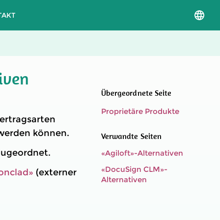
TAKT
Sprac
und
Versio
auswä
iven
Übergeordnete Seite
Proprietäre Produkte
Vertragsarten
t werden können.
Verwandte Seiten
ugeordnet.
«Agiloft»-Alternativen
«DocuSign CLM»-
ronclad»
(externer
Alternativen