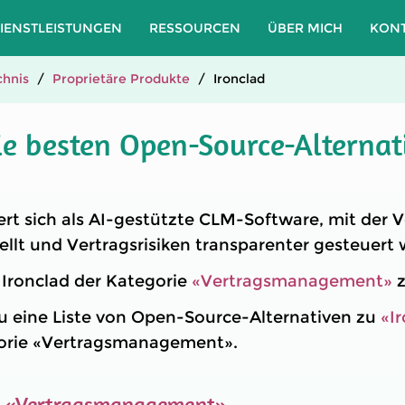
IENSTLEISTUNGEN
RESSOURCEN
ÜBER MICH
KON
hnis
Proprietäre Produkte
Ironclad
ie besten Open-Source-Alternat
iert sich als AI-gestützte CLM-Software, mit der 
tellt und Vertragsrisiken transparenter gesteuer
t Ironclad der Kategorie
«Vertragsmanagement»
z
u eine Liste von Open-Source-Alternativen zu
«I
egorie «Vertragsmanagement».
e
«Vertragsmanagement»