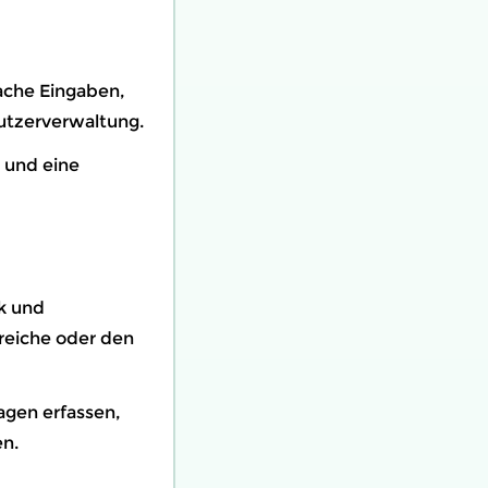
fache Eingaben,
tzerverwaltung.
t und eine
k und
reiche oder den
agen erfassen,
n.