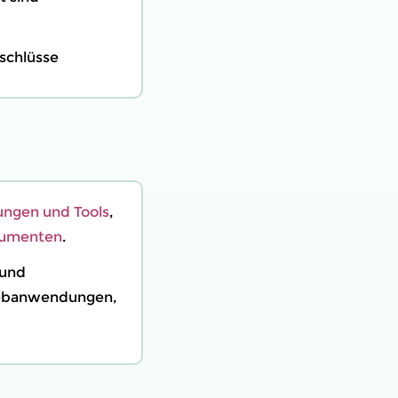
schlüsse
ngen und Tools
,
kumenten
.
 und
Webanwendungen,