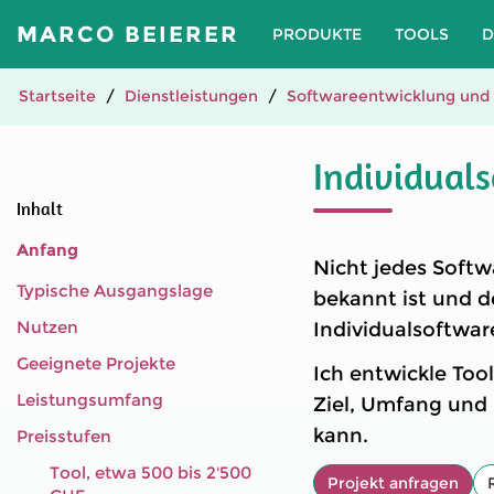
MARCO BEIERER
PRODUKTE
TOOLS
D
Startseite
Dienstleistungen
Softwareentwicklung und 
Individual
Inhalt
Anfang
Nicht jedes Soft
Typische Ausgangslage
bekannt ist und d
Nutzen
Individualsoftwa
Geeignete Projekte
Ich entwickle To
Leistungsumfang
Ziel, Umfang und 
kann.
Preisstufen
Tool, etwa 500 bis 2'500
Projekt anfragen